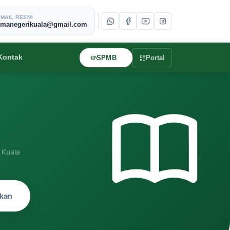
MAIL RESMI
smanegerikuala@gmail.com
Kontak
SPMB
Portal
 Kuala
ikan