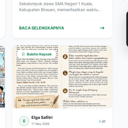
Sekelompok siswa SMA Negeri 1 Kuala,
Kabupaten Bireuen, memanfaatkan waktu
belajar di sebuah…
BACA SELENGKAPNYA
Buletin Kepsek
Elga Safitri
E
27
17 May 2026