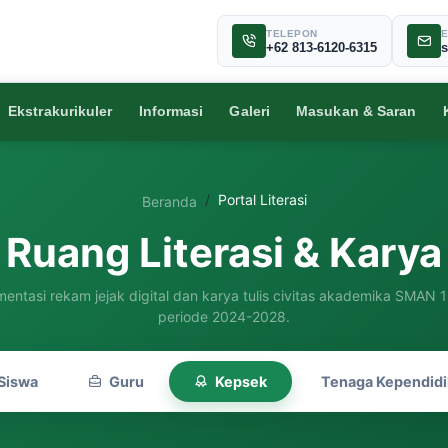
TELEPON
E
+62 813-6120-6315
Ekstrakurikuler
Informasi
Galeri
Masukan & Saran
Portal Literasi
Beranda
Ruang Literasi & Karya
entasi rekam jejak digital dan karya tulis civitas akademika SMAN 1
periode 2024-2028.
Siswa
Guru
Kepsek
Tenaga Kependid