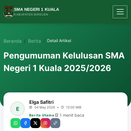
SMA NEGERI 1 KUALA
KABUPATEN BIREUEN
Beranda
Berita
Detail Artikel
Pengumuman Kelulusan SMA
Negeri 1 Kuala 2025/2026
Elga Safitri
04 May 2026
•
13:00 WIB
E
1 menit baca
Berita Utama