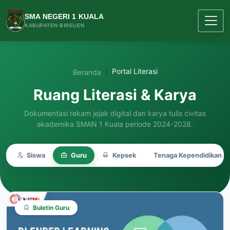
SMA NEGERI 1 KUALA
KABUPATEN BIREUEN
Portal Literasi
Beranda
Ruang Literasi & Karya
Dokumentasi rekam jejak digital dan karya tulis civitas
akademika SMAN 1 Kuala periode 2024-2028.
Siswa
Guru
Kepsek
Tenaga Kependidikan
Buletin Guru